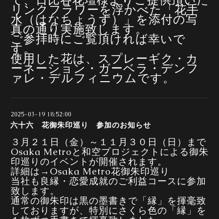
リンクフラワーを浮かべた「花手
水（はなちょうず）」を添付の写
真の通り実施致します。
ご参拝時にご覧頂ければ幸いで
す。
使用した花は、スプレーギク・カ
ーネーション・ガーベラ・デンフ
ァレ・デルフィニウムです。
2025-03-19 18:52:00
六十六 花御朱印巡り 参加のお知らせ
３月２１日（金）～１１月３０日（日）まで
Osaka Metroと和空プロジェクトによる御朱
印巡りのイベントが開催されます。
詳細は→
Osaka Metro花御朱印巡り
当社も良縁・恋愛成就のご利益コースに参加
致します。
通常の御朱印は黒の墨書きで「縁」を揮毫致
しておりますが、特別にさくら色の「縁」を