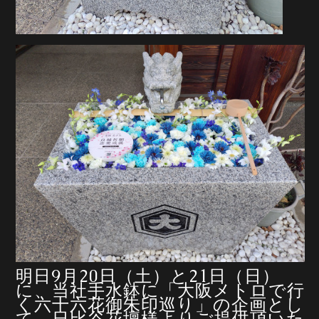
明日9月20日（土）と21日（日）
に、当社手水鉢に「大阪メトロで行
く六十六花御朱印巡り」の企画とし
て、日比谷花壇様よりご提供頂いた