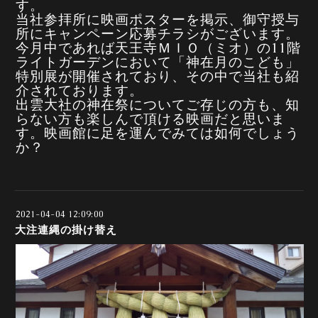
す。
当社参拝所に映画ポスターを掲示、御守授与
所にキャンペーン応募チラシがございます。
今月中であれば天王寺ＭＩＯ（ミオ）の11階
ライトガーデンにおいて「神在月のこども」
特別展が開催されており、その中で当社も紹
介されております。
出雲大社の神在祭についてご存じの方も、知
らない方も楽しんで頂ける映画だと思いま
す。映画館に足を運んでみては如何でしょう
か？
2021-04-04 12:09:00
大注連縄の掛け替え