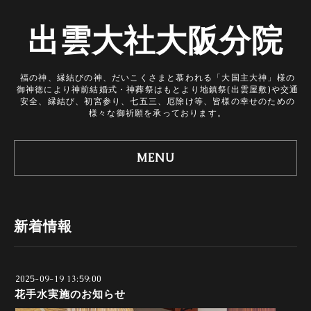
出雲大社大阪分院
福の神、縁結びの神、だいこくさまと慕われる「大国主大神」様の
御神徳により神前結婚式・神葬祭はもとより地鎮祭(出雲屋敷)や交通
安全、縁結び、初宮参り、七五三、厄除け等、皆様の幸せのための
様々な御祈願を承っております。
MENU
新着情報
2025-09-19 13:59:00
花手水実施のお知らせ