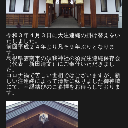
令和３年４月３日に大注連縄の掛け替えをい
たしました。
前回平成２４年より凡そ９年ぶりとなりま
す。
島根県雲南市の須我神社の須賀注連縄保存会
（代表 新田清文）にご奉仕いただきまし
た。
コロナ禍で苦しい世相ではございますが、新
しい注連縄によって清新に蘇りました御神域
にて、幸縁結びのご参拝をお待ちしておりま
す。