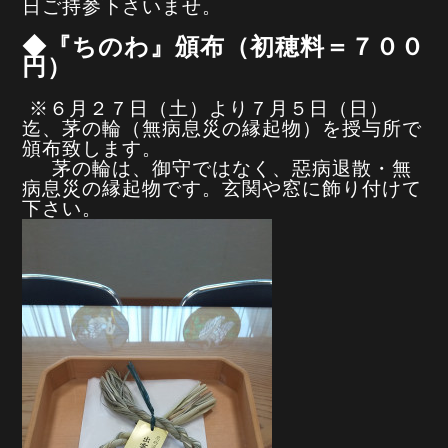
日ご持参下さいませ。
◆『ちのわ』頒布
（初穂料＝７００
円）
※
６月２７日（土）より７月５日（日）
迄、
茅の輪（無病息災の縁起物）を授与所で
頒布致します。
茅の輪は、御守ではなく、惡病退散・無
病息災の縁起物です。玄関や窓に飾り付けて
下さい。