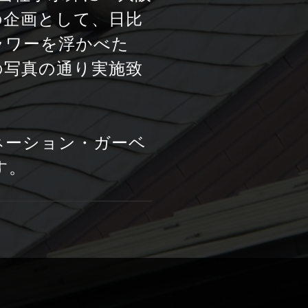
の企画として、日比
ラワーを浮かべた
の写真の通り実施致
ネーション・ガーベ
す。