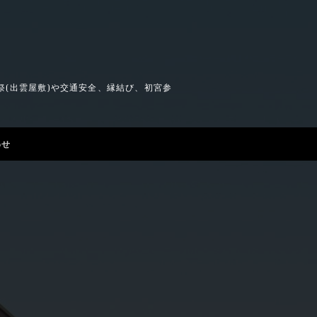
(出雲屋敷)や交通安全、縁結び、初宮参
。
わせ