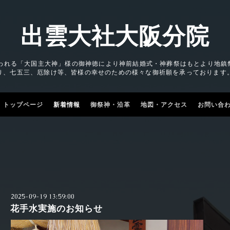
出雲大社大阪分院
われる「大国主大神」様の御神徳により神前結婚式・神葬祭はもとより地鎮祭
り、七五三、厄除け等、皆様の幸せのための様々な御祈願を承っております
トップページ
新着情報
御祭神・沿革
地図・アクセス
お問い合
2025-09-19 13:59:00
花手水実施のお知らせ